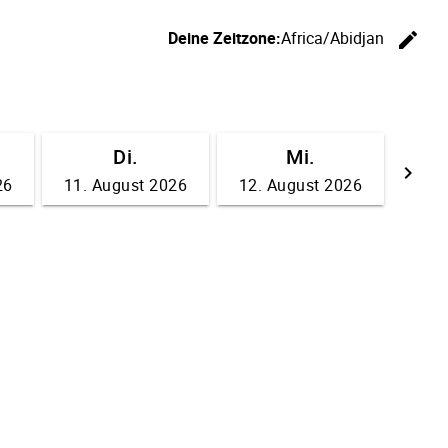
Deine Zeitzone:
Africa/Abidjan
edit
Ze
Di.
Mi.
keyboard_arrow_right
26
11. August 2026
12. August 2026
We